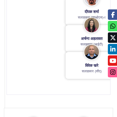
दीपक शर्मा
सलाहकार (क्यूओएस)-I
अर्चना अहलावत
सलाहकार (आईटी)
विवेक खरे
सलाहकार (सीए)