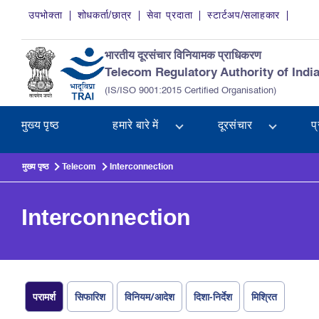
Skip to main content
उपभोक्ता
शोधकर्ता/छात्र
सेवा प्रदाता
स्टार्टअप/सलाहकार
भारतीय दूरसंचार विनियामक प्राधिकरण
Telecom Regulatory Authority of Indi
(IS/ISO 9001:2015 Certified Organisation)
मुख्य पृष्ठ
हमारे बारे में
दूरसंचार
प
मुख्य पृष्ठ
Telecom
Interconnection
Interconnection
परामर्श
सिफारिश
विनियम/आदेश
दिशा-निर्देश
मिश्रित