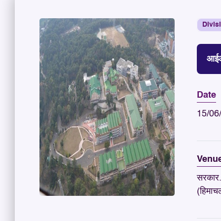
Divis
आईआई
Date
15/06
Venu
सरकार. 
(हिमाचल