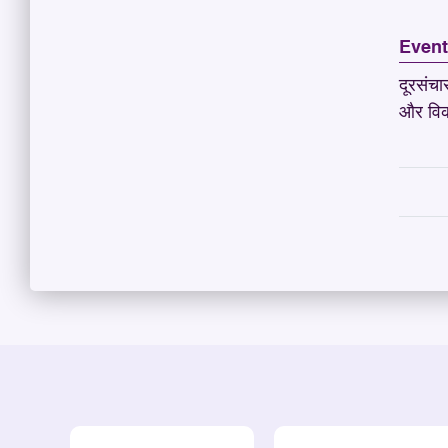
Even
दूरसंचा
और विक