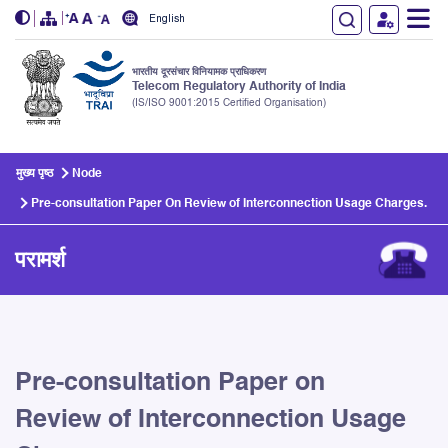
English
भारतीय दूरसंचार विनियामक प्राधिकरण
Telecom Regulatory Authority of India
(IS/ISO 9001:2015 Certified Organisation)
Skip to main content
मुख्य पृष्ठ
Node
Pre-consultation Paper On Review of Interconnection Usage Charges.
परामर्श
Pre-consultation Paper on
Review of Interconnection Usage