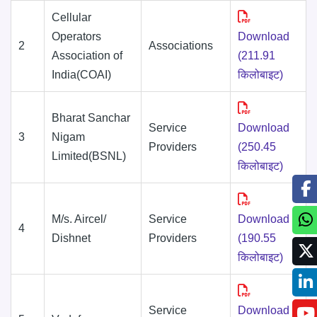
Cellular
Operators
Download
2
Associations
Association of
(211.91
India(COAI)
किलोबाइट)
Bharat Sanchar
Service
Download
3
Nigam
Providers
(250.45
Limited(BSNL)
किलोबाइट)
M/s. Aircel/
Service
Download
4
Dishnet
Providers
(190.55
किलोबाइट)
Service
Download