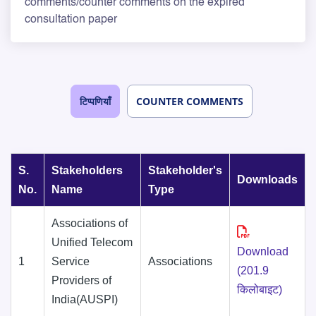
comments/counter comments on the expired
consultation paper
टिप्पणियाँ
COUNTER COMMENTS
S.
Stakeholders
Stakeholder's
Downloads
No.
Name
Type
Associations of
Unified Telecom
Download
1
Service
Associations
(201.9
Providers of
किलोबाइट)
India(AUSPI)