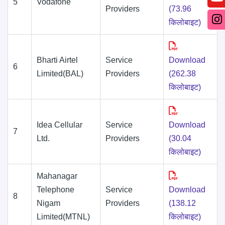
5
Vodafone
Providers
(73.96
किलोबाइट)
Bharti Airtel
Service
Download
6
Limited(BAL)
Providers
(262.38
किलोबाइट)
Idea Cellular
Service
Download
7
Ltd.
Providers
(30.04
किलोबाइट)
Mahanagar
Telephone
Service
Download
8
Nigam
Providers
(138.12
Limited(MTNL)
किलोबाइट)