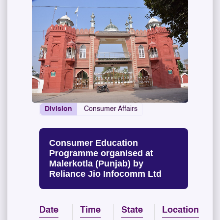
Division
Consumer Affairs
Consumer Education
Programme organised at
Malerkotla (Punjab) by
Reliance Jio Infocomm Ltd
Date
Time
State
Location