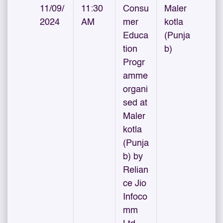
11/09/
11:30
Consu
Maler
2024
AM
mer
kotla
Educa
(Punja
tion
b)
Progr
amme
organi
sed at
Maler
kotla
(Punja
b) by
Relian
ce Jio
Infoco
mm